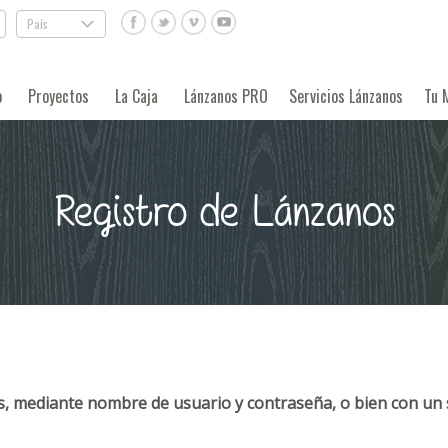
País
.
o
Proyectos
La Caja
Lánzanos PRO
Servicios Lánzanos
Tu 
Registro de Lánzanos
, mediante nombre de usuario y contraseña, o bien con un 