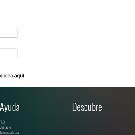
pincha
aquí
Ayuda
Descubre
FAQ
Contacto
Términos de uso