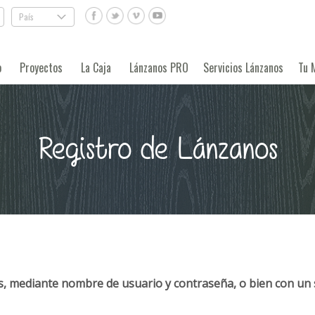
País
.
o
Proyectos
La Caja
Lánzanos PRO
Servicios Lánzanos
Tu 
Registro de Lánzanos
, mediante nombre de usuario y contraseña, o bien con un 