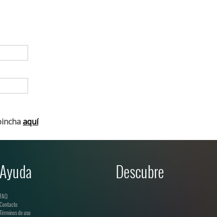
pincha
aquí
Ayuda
Descubre
FAQ
Contacto
Términos de uso