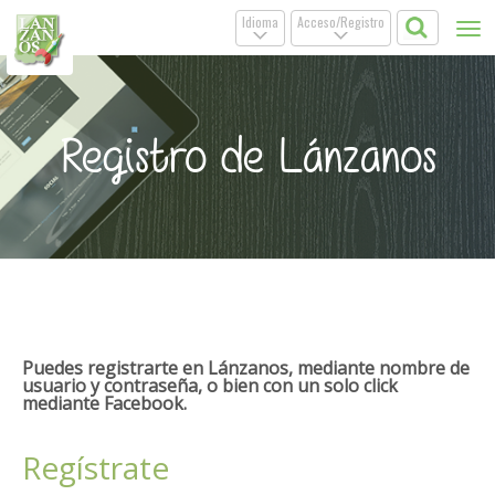
Idioma
Acceso/Registro
Tog
.
.
nav
Registro de Lánzanos
Puedes registrarte en Lánzanos, mediante nombre de
usuario y contraseña, o bien con un solo click
mediante Facebook.
Regístrate