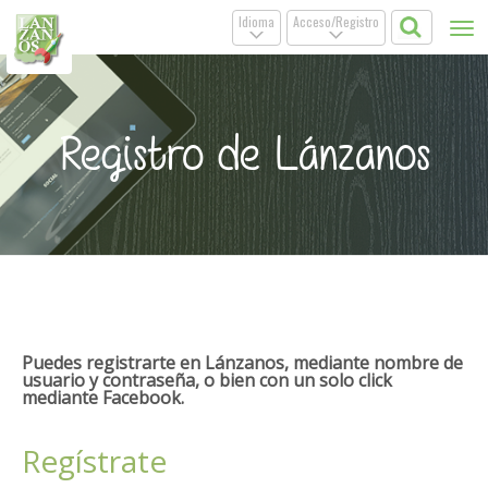
Idioma
Acceso/Registro
Tog
.
.
nav
Registro de Lánzanos
Puedes registrarte en Lánzanos, mediante nombre de
usuario y contraseña, o bien con un solo click
mediante Facebook.
Regístrate