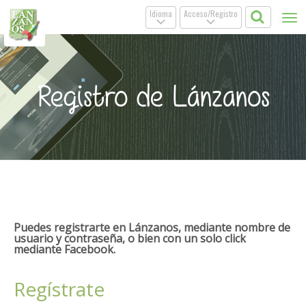
Idioma
Acceso/Registro
Tog
.
.
nav
Registro de Lánzanos
Puedes registrarte en Lánzanos, mediante nombre de
usuario y contraseña, o bien con un solo click
mediante Facebook.
Regístrate