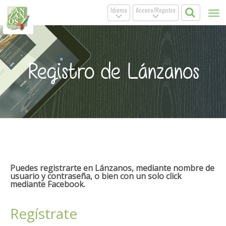
Idioma
Acceso/Registro
Tog
.
.
nav
Registro de Lánzanos
Puedes registrarte en Lánzanos, mediante nombre de
usuario y contraseña, o bien con un solo click
mediante Facebook.
Regístrate