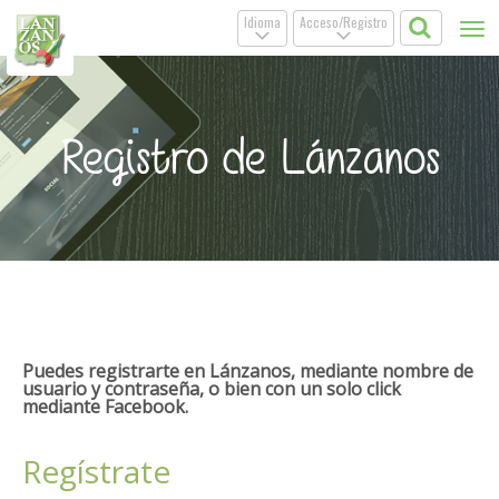
Idioma
Acceso/Registro
Tog
.
.
nav
Registro de Lánzanos
Puedes registrarte en Lánzanos, mediante nombre de
usuario y contraseña, o bien con un solo click
mediante Facebook.
Regístrate