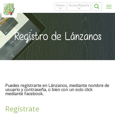
Idioma
Acceso/Registro
Tog
.
.
nav
Registro de Lánzanos
Puedes registrarte en Lánzanos, mediante nombre de
usuario y contraseña, o bien con un solo click
mediante Facebook.
Regístrate