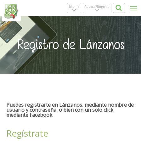
Idioma
Acceso/Registro
Tog
.
.
nav
Registro de Lánzanos
Puedes registrarte en Lánzanos, mediante nombre de
usuario y contraseña, o bien con un solo click
mediante Facebook.
Regístrate