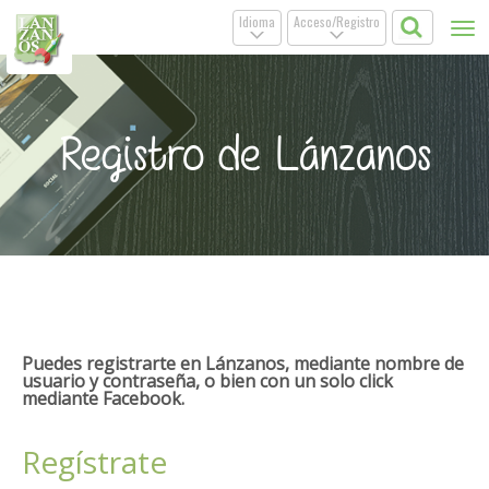
Idioma
Acceso/Registro
Tog
.
.
nav
Registro de Lánzanos
Puedes registrarte en Lánzanos, mediante nombre de
usuario y contraseña, o bien con un solo click
mediante Facebook.
Regístrate