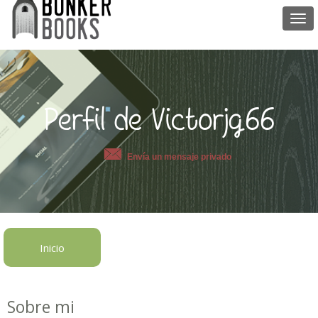
Togg
navi
Perfil de Victorjg66
Envía un mensaje privado
Inicio
Sobre mi