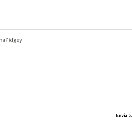
naPidgey
Envía t