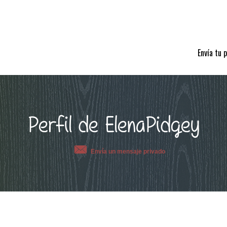
Envía tu 
Perfil de ElenaPidgey
Envía un mensaje privado