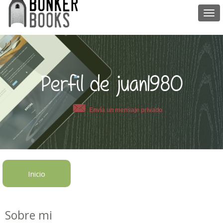
Togg
navi
Perfil de juan1980
Envía un mensaje privado
Inicio
Sobre mi