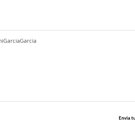
iGarciaGarcia
Envía t