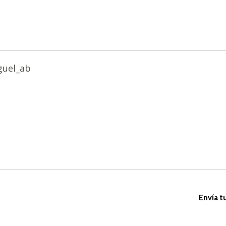
guel_ab
Envía t