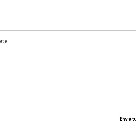
ete
Envía t