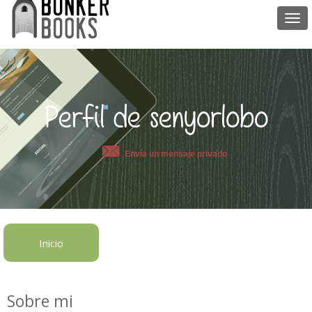
Togg
navi
Perfil de senyorlobo
Envía un mensaje privado
Inicio
Sobre mi