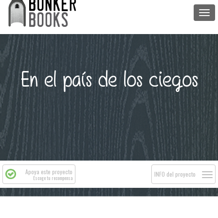
Togg
navi
En el país de los ciegos
Apoya este proyecto
Togg
INFO del proyecto
Escoge tu recompensa
navi