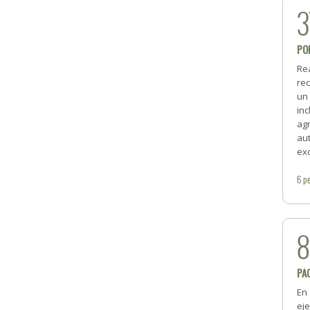
3
PO
Re
rec
un
inc
ag
au
exc
6
pe
PA
En 
ej