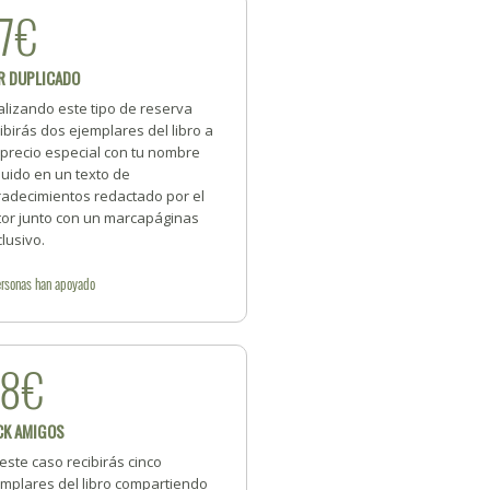
7€
R DUPLICADO
alizando este tipo de reserva
ibirás dos ejemplares del libro a
 precio especial con tu nombre
luido en un texto de
radecimientos redactado por el
tor junto con un marcapáginas
lusivo.
rsonas
han apoyado
88€
CK AMIGOS
este caso recibirás cinco
emplares del libro compartiendo