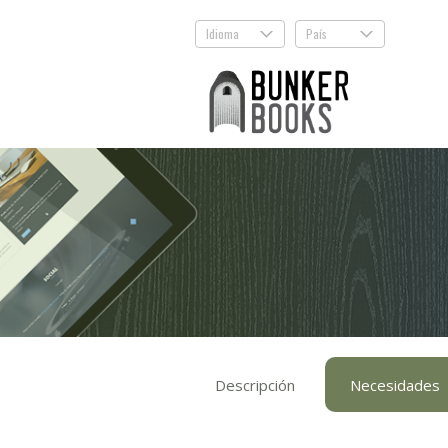
Idioma
País
.
.
Descripción
Necesidades