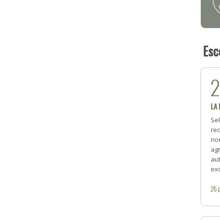
Esc
LA
Se
rec
no
ag
au
exc
26