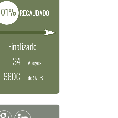
101%
RECAUDADO
Finalizado
34
Apoyos
980€
de 970€