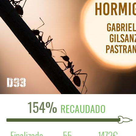
154%
RECAUDADO
Finalizado
55
1472€