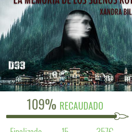
109%
RECAUDADO
Finalizado
15
357€