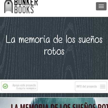
Togg
navi
La memoria de los sueños
rotos
Apoya este proyecto
Togg
INFO del proyecto
Escoge tu recompensa
navi