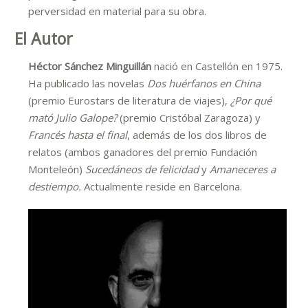
perversidad en material para su obra.
El Autor
Héctor Sánchez Minguillán
nació en Castellón en 1975.
Ha publicado las novelas
Dos huérfanos en China
(premio Eurostars de literatura de viajes),
¿Por qué
mató Julio Galope?
(premio Cristóbal Zaragoza) y
Francés hasta el final
, además de los dos libros de
relatos (ambos ganadores del premio Fundación
Monteleón)
Sucedáneos de felicidad
y
Amaneceres a
destiempo.
Actualmente reside en Barcelona.