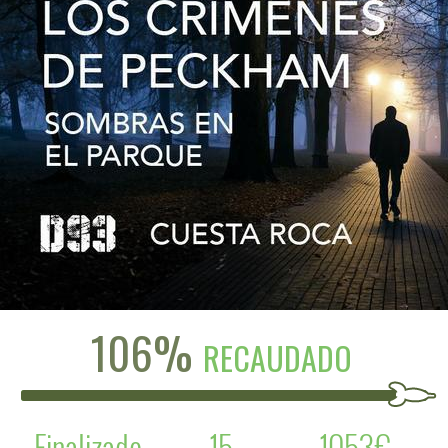
106%
RECAUDADO
Finalizado
15
1053€