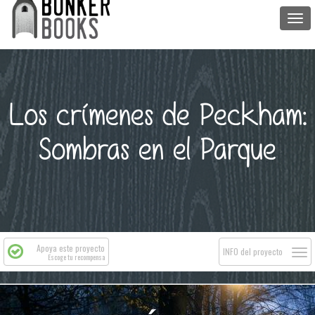
Togg
navi
Los crímenes de Peckham:
Sombras en el Parque
Apoya este proyecto
Togg
INFO del proyecto
Escoge tu recompensa
navi