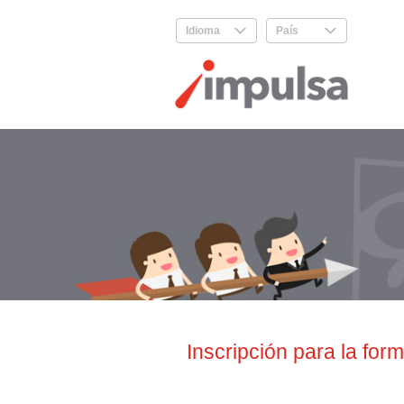
Idioma
.
País
.
Inscripción para la for