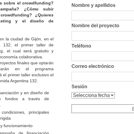
s sobre el crowdfunding?
Nombre y apellidos
campaña? ¿Cómo subir
 crowdfunding? ¿Quieres
keting y el diseño de
Nombre del proyecto
n la ciudad de Gijón, en el
a 132, el primer taller de
Teléfono
ng, el cual será gratuito y
 economía colaborativa.
proyectos finales que optarán
Correo electrónico
iparán en el programa
á el primer taller exclusivo el
venida Argentina 132.
Sesión
nanciación y en diseño de
de fondos a través de
.
condiciones, principales
rigida
 y funcionamiento
ampaña de financiación