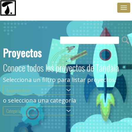
Togg
navi
Proyectos
Conoce todos los proyectos de Tandaia
Selecciona un filtro para listar proyectos:
Apoyos recibidos
.
o selecciona una categoría
Categoría
.