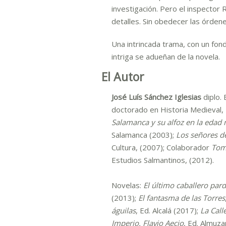
investigación. Pero el inspector
detalles. Sin obedecer las órdene
Una intrincada trama, con un fond
intriga se adueñan de la novela.
El Autor
José Luís Sánchez Iglesias
diplo. 
doctorado en Historia Medieval, 
Salamanca y su alfoz en la edad med
Salamanca (2003);
Los señores d
Cultura, (2007);
Colaborador
Tomo
Estudios Salmantinos, (2012).
Novelas:
El último caballero par
(2013);
El fantasma de las Torres
águilas
, Ed. Alcalá (2017);
La Call
Imperio. Flavio Aecio
, Ed. Almuza