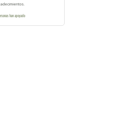
radecimientos.
ersonas
han apoyado