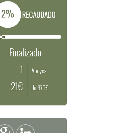
2%
RECAUDADO
Finalizado
1
Apoyos
21€
de 970€