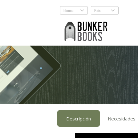
Idioma
País
.
.
Descripción
Necesidades