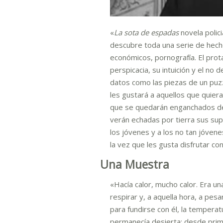
«
La sota de espadas
novela polic
descubre toda una serie de hechos
económicos, pornografía. El prot
perspicacia, su intuición y el no d
datos como las piezas de un puzzl
les gustará a aquellos que quier
que se quedarán enganchados des
verán echadas por tierra sus sup
los jóvenes y a los no tan jóvene
la vez que les gusta disfrutar co
Una Muestra
«Hacía calor, mucho calor. Era una
respirar y, a aquella hora, a pes
para fundirse con él, la temperat
permanecía desierta; desde prim