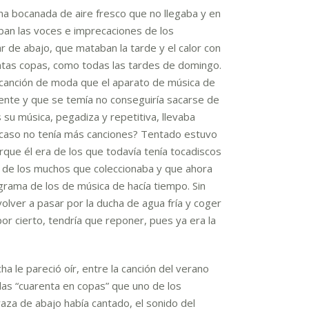
a bocanada de aire fresco que no llegaba y en
laban las voces e imprecaciones de los
r de abajo, que mataban la tarde y el calor con
antas copas, como todas las tardes de domingo.
 canción de moda que el aparato de música de
ente y que se temía no conseguiría sacarse de
su música, pegadiza y repetitiva, llevaba
acaso no tenía más canciones? Tentado estuvo
rque él era de los que todavía tenía tocadiscos
no de los muchos que coleccionaba y que ahora
rama de los de música de hacía tiempo. Sin
lver a pasar por la ducha de agua fría y coger
por cierto, tendría que reponer, pues ya era la
 le pareció oír, entre la canción del verano
 las “cuarenta en copas” que uno de los
raza de abajo había cantado, el sonido del