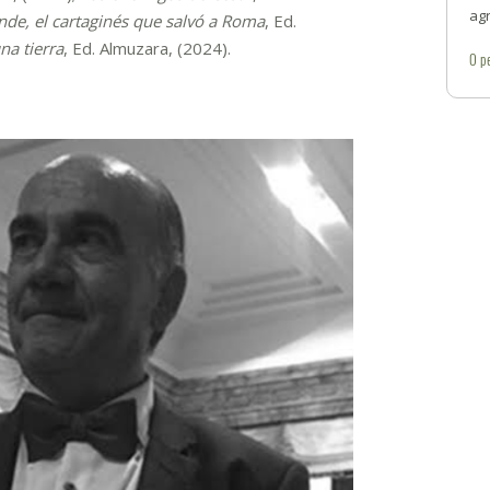
ag
de, el cartaginés que salvó a Roma
, Ed.
na tierra
, Ed. Almuzara, (2024).
0
p