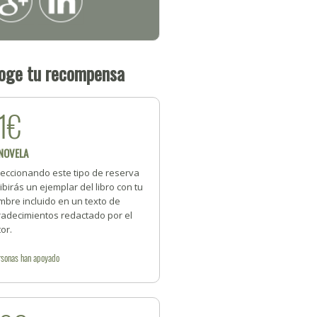
oge tu recompensa
1€
 NOVELA
leccionando este tipo de reserva
ibirás un ejemplar del libro con tu
mbre incluido en un texto de
radecimientos redactado por el
or.
rsonas
han apoyado