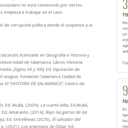
 Rocasolano no está convencido por ciertos
s empieza a trabajar en el caso.
PO
Re
o de corrupción política donde el suspense y la
rec
un
inc
ag
aut
Educación; licenciado en Geografía e Historia y
Universidad de Salamanca. Libros Historia:
0
p
ia. (Siglos XII y XIII),
Ed. Diputación de
el azogue,
Fundación Salamanca Ciudad de
 VI:“HISTORIA DE SALAMANCA”
, Centro de
PA
do
, Ed. Alcalá, (2009);
La cuarta loba
, Ed.Alcalá,
En 
, Ed. Amarante, (2014);
Bajo las garras de las
ej
eja
, Ed. Entrelíneas (2020),
El salvador del
lo
ra, (2021);
Los enemigos de César
, Ed.
nom