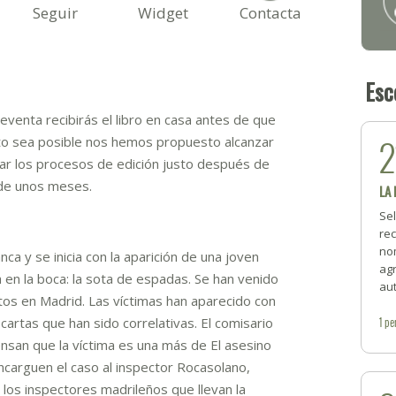
Seguir
Widget
Contacta
Esc
enta recibirás el libro en casa antes de que
2
sto sea posible nos hemos propuesto alcanzar
ciar los procesos de edición justo después de
o de unos meses.
LA
Se
rec
no
ca y se inicia con la aparición de una joven
ag
 en la boca: la sota de espadas. Se han venido
aut
os en Madrid. Las víctimas han aparecido con
1
pe
 cartas que han sido correlativas. El comisario
ensan que la víctima es una más de El asesino
ncarguen el caso al inspector Rocasolano,
 los inspectores madrileños que llevan la