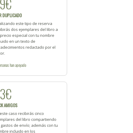
39€
R DUPLICADO
alizando este tipo de reserva
ibirás dos ejemplares del libro a
 precio especial con tu nombre
luido en un texto de
radecimientos redactado por el
or.
ersonas
han apoyado
93€
CK AMIGOS
este caso recibirás cinco
emplares del libro compartiendo
s gastos de envío; además con tu
bre incluido en los