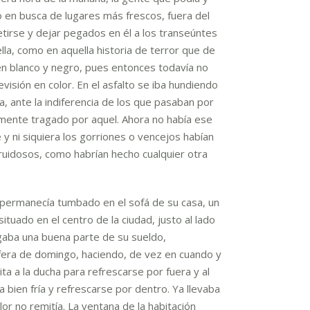
 en busca de lugares más frescos, fuera del
tirse y dejar pegados en él a los transeúntes
ella, como en aquella historia de terror que de
, en blanco y negro, pues entonces todavía no
evisión en color. En el asfalto se iba hundiendo
ia, ante la indiferencia de los que pasaban por
amente tragado por aquel. Ahora no había ese
le y ni siquiera los gorriones o vencejos habían
 ruidosos, como habrían hecho cualquier otra
permanecía tumbado en el sofá de su casa, un
tuado en el centro de la ciudad, justo al lado
gaba una buena parte de su sueldo,
fera de domingo, haciendo, de vez en cuando y
isita a la ducha para refrescarse por fuera y al
a bien fría y refrescarse por dentro. Ya llevaba
lor no remitía. La ventana de la habitación