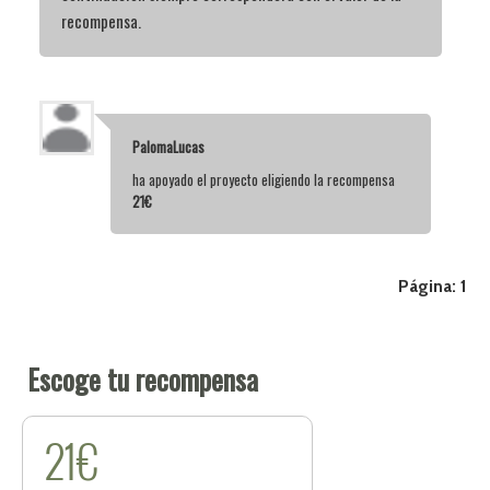
recompensa.
PalomaLucas
ha apoyado el proyecto eligiendo la recompensa
21€
Página:
1
Escoge tu recompensa
21€