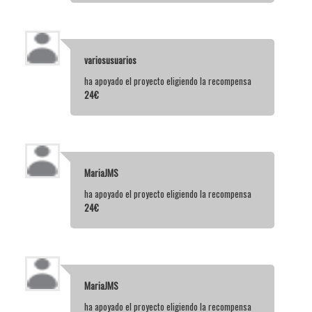
variosusuarios
ha apoyado el proyecto eligiendo la recompensa
24€
MariaJMS
ha apoyado el proyecto eligiendo la recompensa
24€
MariaJMS
ha apoyado el proyecto eligiendo la recompensa