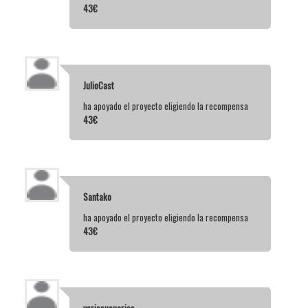
43€
JulioCast
ha apoyado el proyecto eligiendo la recompensa
43€
Santako
ha apoyado el proyecto eligiendo la recompensa
43€