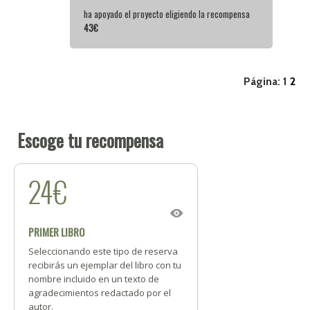
ha apoyado el proyecto eligiendo la recompensa
43€
Página:
1
2
Escoge tu recompensa
24€
PRIMER LIBRO
Seleccionando este tipo de reserva
recibirás un ejemplar del libro con tu
nombre incluido en un texto de
agradecimientos redactado por el
autor.