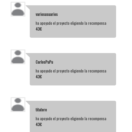
variosusuarios
ha apoyado el proyecto eligiendo la recompensa
43€
CarlosPuPu
ha apoyado el proyecto eligiendo la recompensa
43€
titatere
ha apoyado el proyecto eligiendo la recompensa
43€