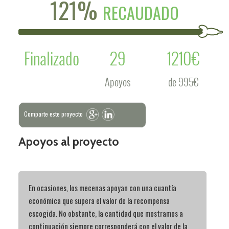
121%
RECAUDADO
Finalizado
29
1210€
Apoyos
de 995€
Comparte este proyecto
Apoyos al proyecto
En ocasiones, los mecenas apoyan con una cuantía
económica que supera el valor de la recompensa
escogida. No obstante, la cantidad que mostramos a
continuación siempre corresponderá con el valor de la