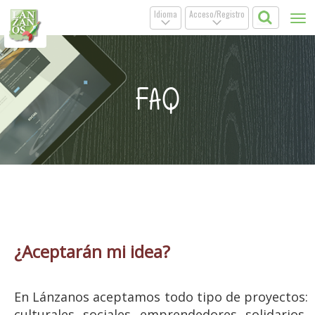
Idioma
Acceso/Registro
Tog
.
.
nav
FAQ
¿Aceptarán mi idea?
En Lánzanos aceptamos todo tipo de proyectos:
culturales, sociales, emprendedores, solidarios,