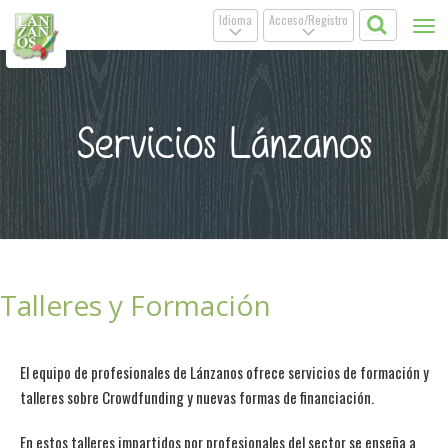
Idioma
Acceso/Registro
Tog
.
.
nav
Servicios Lánzanos
Talleres y Formación
El equipo de profesionales de Lánzanos ofrece servicios de formación y
talleres sobre Crowdfunding y nuevas formas de financiación.
En estos talleres impartidos por profesionales del sector se enseña a