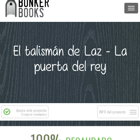
Togg
navi
El talismán de Laz - La
puerta del rey
Apoya este proyecto
Togg
INFO del proyecto
Escoge tu recompensa
navi
100%