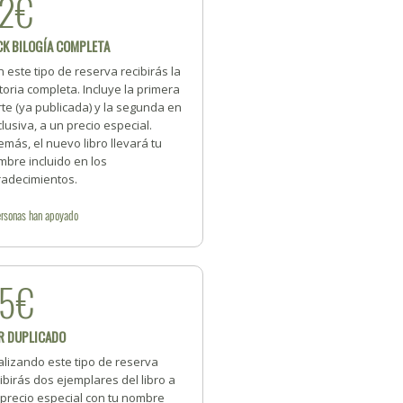
2€
CK BILOGÍA COMPLETA
 este tipo de reserva recibirás la
toria completa. Incluye la primera
te (ya publicada) y la segunda en
lusiva, a un precio especial.
más, el nuevo libro llevará tu
bre incluido en los
radecimientos.
rsonas
han apoyado
45€
R DUPLICADO
alizando este tipo de reserva
ibirás dos ejemplares del libro a
 precio especial con tu nombre