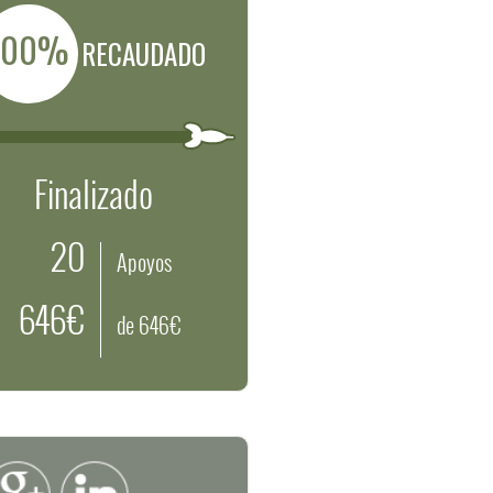
100%
RECAUDADO
Finalizado
20
Apoyos
646€
de 646€