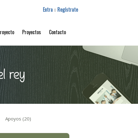
Entra
o
Regístrate
proyecto
Proyectos
Contacto
el rey
Apoyos (20)