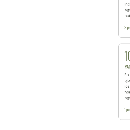
inc
ag
aut
3
pe
1
PA
En 
ej
lo
nom
ag
1
pe