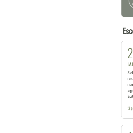
Esc
2
LA
Se
rec
no
ag
aut
13
p