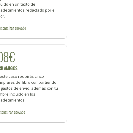
luido en un texto de
radecimientos redactado por el
or.
rsonas
han apoyado
08€
CK AMIGOS
este caso recibirás cinco
emplares del libro compartiendo
s gastos de envío; además con tu
bre incluido en los
radecimientos.
rsonas
han apoyado