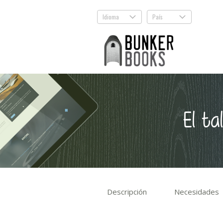
Idioma
País
.
.
El ta
Descripción
Necesidades