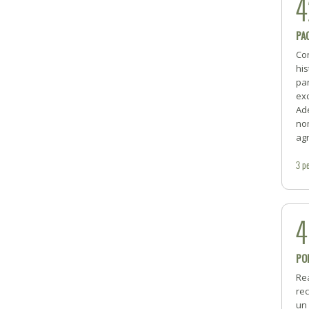
4
PA
Con
his
par
exc
Ade
nom
ag
3
pe
PO
Re
rec
un