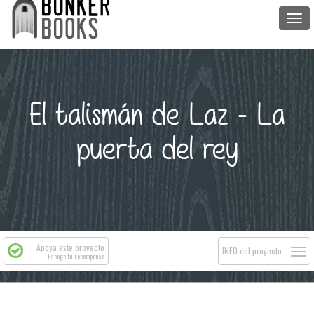
Togg
navi
El talismán de Laz - La
puerta del rey
Apoya este proyecto
Togg
INFO del proyecto
Escoge tu recompensa
navi