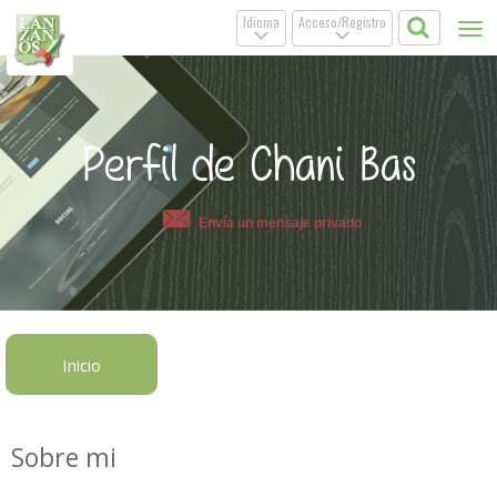
Idioma
Acceso/Registro
Tog
.
.
nav
Perfil de Chani Bas
Envía un mensaje privado
Inicio
Sobre mi