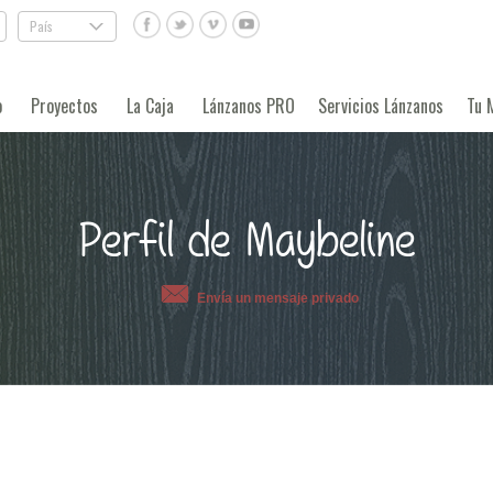
País
.
o
Proyectos
La Caja
Lánzanos PRO
Servicios Lánzanos
Tu 
Perfil de Maybeline
Envía un mensaje privado