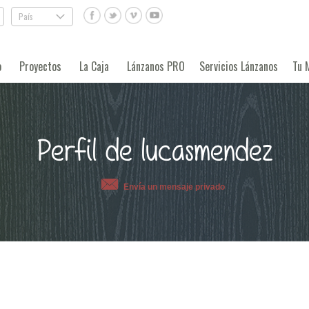
País
.
o
Proyectos
La Caja
Lánzanos PRO
Servicios Lánzanos
Tu 
Perfil de lucasmendez
Envía un mensaje privado