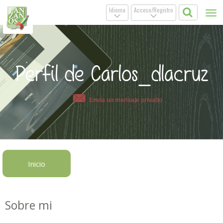
Idioma
Acceso/Registro
Tog
.
.
nav
Perfil de Carlos_dlacruz
Envía un mensaje privado
Inicio
Sobre mi