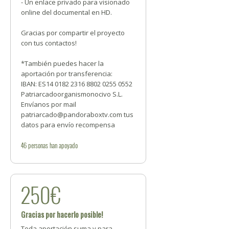
- Un enlace privado para visionado
online del documental en HD.
Gracias por compartir el proyecto
con tus contactos!
*También puedes hacer la
aportación por transferencia:
IBAN: ES14 0182 2316 8802 0255 0552
Patriarcadoorganismonocivo S.L.
Envíanos por mail
patriarcado@pandoraboxtv.com tus
datos para envío recompensa
46
personas
han apoyado
250€
Gracias por hacerlo posible!
Toda aportación suma y para