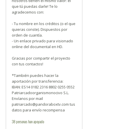
nosotros tienen el mismo valor: el
que tú puedas darle! Te lo
agradecemos con:
- Tu nombre en los créditos (o el que
quieras conste). Dispuestos por
orden de cuantía.
- Un enlace privado para visionado
online del documental en HD.
Gracias por compartir el proyecto
con tus contactos!
*También puedes hacer la
aportación por transferencia:
IBAN: ES14 0182 2316 8802 0255 0552
Patriarcadoorganismonocivo S.L.
Envíanos por mail
patriarcado@pandoraboxtv.com tus
datos para envío recompensa
38
personas
han apoyado