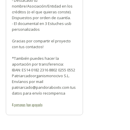
- Destacado tu
nombre/Asociación/Entidad en los
créditos (o el que quieras conste).
Dispuestos por orden de cuantía.
- El documental en 3 Estuches usb
personalizados
Gracias por compartir el proyecto
con tus contactos!
*También puedes hacer la
aportación por transferencia:
IBAN: ES14 0182 2316 8802 0255 0552
Patriarcadoorganismonocivo S.L.
Envíanos por mail
patriarcado@pandoraboxtv.com tus
datos para envío recompensa
4
personas
han apoyado