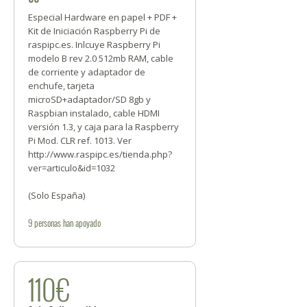
Especial Hardware en papel + PDF +
Kit de Iniciación Raspberry Pi de
raspipc.es. Inlcuye Raspberry Pi
modelo B rev 2.0 512mb RAM, cable
de corriente y adaptador de
enchufe, tarjeta
microSD+adaptador/SD 8gb y
Raspbian instalado, cable HDMI
versión 1.3, y caja para la Raspberry
Pi Mod. CLR ref. 1013. Ver
http://www.raspipc.es/tienda.php?
ver=articulo&id=1032
(Solo España)
9
personas
han apoyado
110€