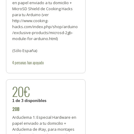
en papel enviado a tu domicilio +
MicroSD Shield de Cooking Hacks
para tu Arduino (ver
http://www.cooking-
hacks.com/index.php/shop/arduino
/exclusive-products/microsd-2gb-
module-for-arduino.html)
(Sólo España)
4
personas
han apoyado
20€
1 de 3 disponibles
20B
Arduclema 1: Especial Hardware en
papel enviado a tu domicilio +
Arduclema de iRay, para montajes