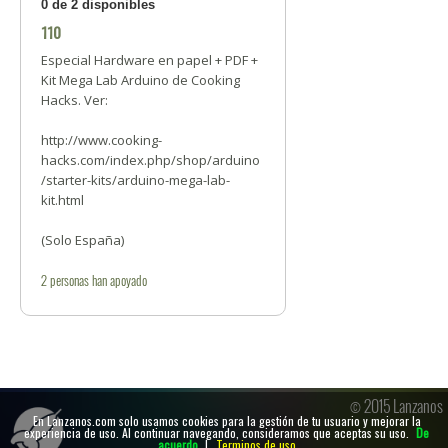
0 de 2 disponibles
110
Especial Hardware en papel + PDF +
Kit Mega Lab Arduino de Cooking
Hacks. Ver:
http://www.cooking-
hacks.com/index.php/shop/arduino
/starter-kits/arduino-mega-lab-
kit.html
(Solo España)
2
personas
han apoyado
© 2015 Lanzanos
En Lanzanos.com solo usamos cookies para la gestión de tu usuario y mejorar la
experiencia de uso. Al continuar navegando, consideramos que aceptas su uso.
De
acuerdo
|
Terminos de uso