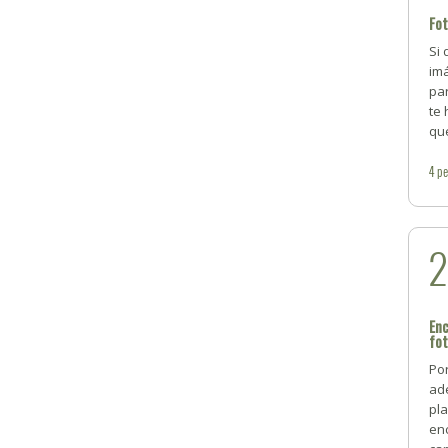
Fot
Si
imá
pa
te
qué
4
pe
Enc
fo
Po
ad
pl
en