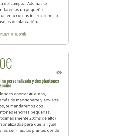
sa del campo… Además te
ndaremos un pequeño
cumento con las instrucciones o
sejos de plantación.
rsonas
han apoyado
40€
ina personalizada y dos plantones
encina
decides aportar 40 euros,
emás de mencionarte y enviarte
tos, te mandaremos dos
antones (encinas pequeñas,
roximadamente 20cms de alto)
sonalizados para que, al igual
 las semillas, los plantes donde