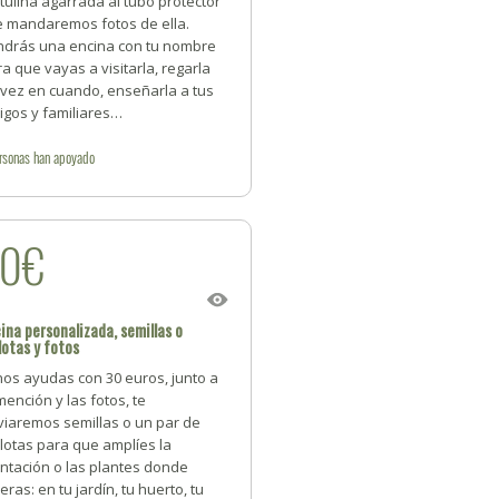
tulina agarrada al tubo protector
te mandaremos fotos de ella.
ndrás una encina con tu nombre
a que vayas a visitarla, regarla
 vez en cuando, enseñarla a tus
igos y familiares…
rsonas
han apoyado
30€
ina personalizada, semillas o
lotas y fotos
nos ayudas con 30 euros, junto a
mención y las fotos, te
viaremos semillas o un par de
lotas para que amplíes la
ntación o las plantes donde
eras: en tu jardín, tu huerto, tu