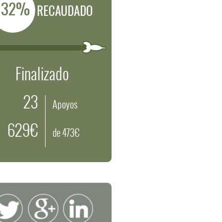
132%
RECAUDADO
Finalizado
23
Apoyos
629€
de 473€