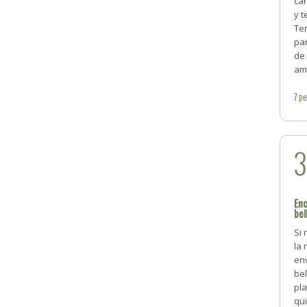
car
y 
Te
par
de
am
7
pe
Enc
bel
Si 
la 
en
bel
pla
qui