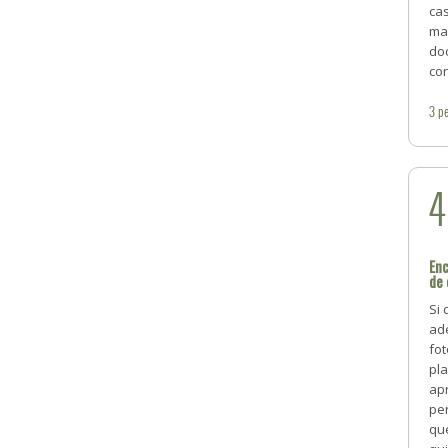
ca
ma
do
con
3
pe
Enc
de 
Si 
ad
fo
pl
ap
per
que