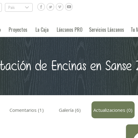
País
.
o
Proyectos
La Caja
Lánzanos PRO
Servicios Lánzanos
Tu 
ntación de Encinas en Sanse 
Comentarios (1)
Galería (6)
Actualizaciones (0)