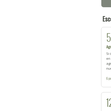
Esc
Agr
Si
en 
ag
nue
6
pe
1