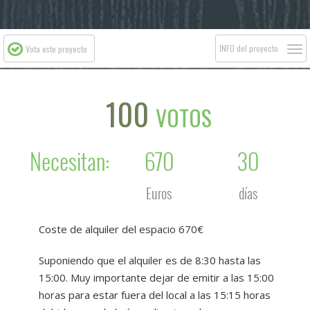
Togg
INFO del proyecto
Vota este proyecto
navi
100
VOTOS
Necesitan:
670
30
Euros
días
Coste de alquiler del espacio 670€
Suponiendo que el alquiler es de 8:30 hasta las
15:00. Muy importante dejar de emitir a las 15:00
horas para estar fuera del local a las 15:15 horas