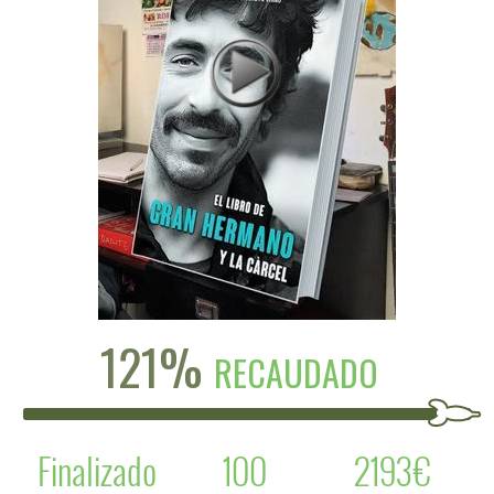
121%
RECAUDADO
Finalizado
100
2193€