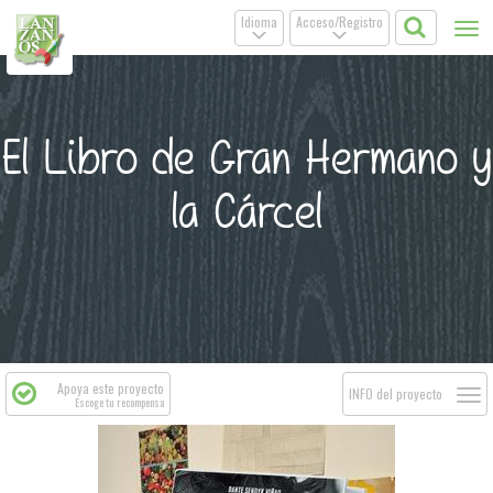
Idioma
Acceso/Registro
Tog
.
.
nav
El Libro de Gran Hermano y
la Cárcel
Apoya este proyecto
Togg
INFO del proyecto
Escoge tu recompensa
navi