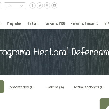
País
.
o
Proyectos
La Caja
Lánzanos PRO
Servicios Lánzanos
Tu 
rograma Electoral Defenda
Comentarios (0)
Galería (4)
Actualizaciones (0)