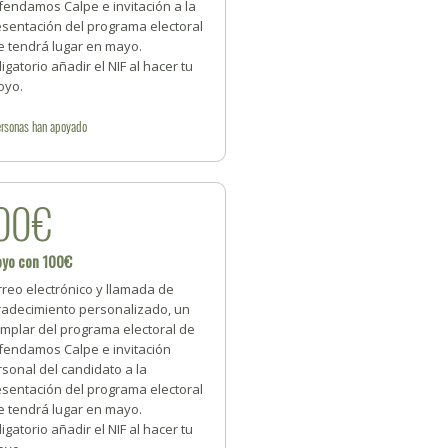
fendamos Calpe e invitación a la
esentación del programa electoral
e tendrá lugar en mayo.
igatorio añadir el NIF al hacer tu
oyo.
rsonas
han apoyado
00€
oyo con 100€
reo electrónico y llamada de
radecimiento personalizado, un
emplar del programa electoral de
fendamos Calpe e invitación
sonal del candidato a la
esentación del programa electoral
e tendrá lugar en mayo.
igatorio añadir el NIF al hacer tu