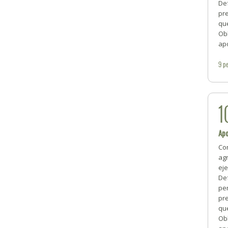
De
pr
qu
Obl
ap
9
pe
1
Ap
Cor
ag
ej
De
per
pr
qu
Obl