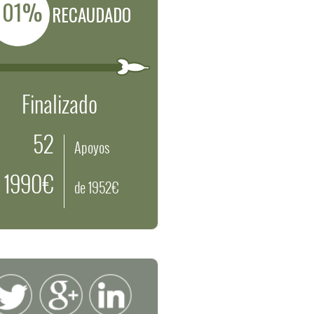
101%
RECAUDADO
Finalizado
52
Apoyos
1990€
de 1952€