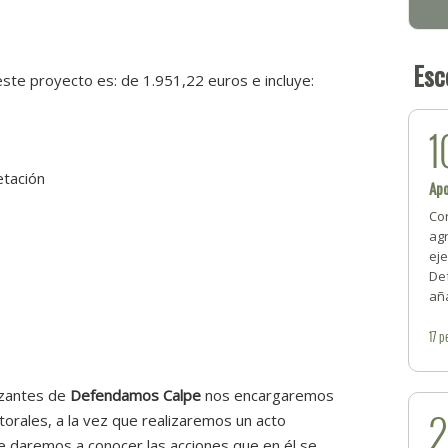
Esc
ste proyecto es: de 1.951,22 euros e incluye:
1
tación
Ap
Cor
ag
ej
De
aña
17
p
izantes de
Defendamos Calpe
nos encargaremos
torales, a la vez que realizaremos un acto
que daremos a conocer las acciones que en él se