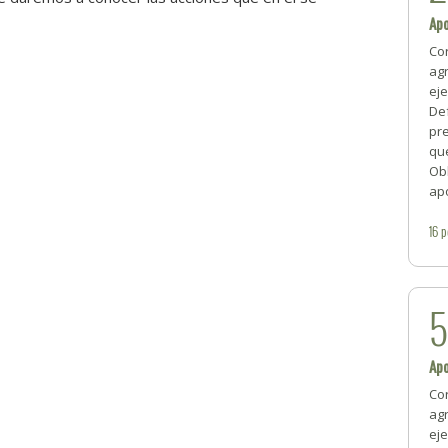
Ap
Cor
ag
ej
De
pr
qu
Obl
ap
16
p
Ap
Cor
ag
ej