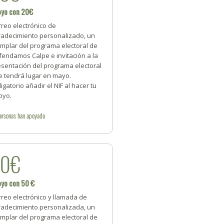
oyo con 20€
reo electrónico de
radecimiento personalizado, un
emplar del programa electoral de
fendamos Calpe e invitación a la
esentación del programa electoral
e tendrá lugar en mayo.
igatorio añadir el NIF al hacer tu
oyo.
ersonas
han apoyado
50€
oyo con 50 €
reo electrónico y llamada de
radecimiento personalizada, un
emplar del programa electoral de