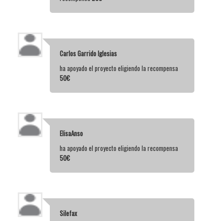
Carlos Garrido Iglesias
ha apoyado el proyecto eligiendo la recompensa
50€
ElisaAnso
ha apoyado el proyecto eligiendo la recompensa
50€
Silefax