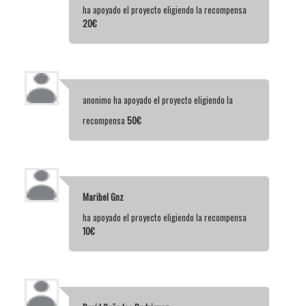
ha apoyado el proyecto eligiendo la recompensa
20€
anonimo
ha apoyado el proyecto eligiendo la
recompensa
50€
Maribel Gnz
ha apoyado el proyecto eligiendo la recompensa
10€