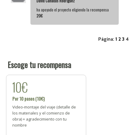
David Cañadas Rodriguez
ha apoyado el proyecto eligiendo la recompensa
20€
Página:
1
2
3
4
Escoge tu recompensa
10€
Por 10 pasos (10€)
Video-montaje del viaje (detalle de
los materiales y el comienzo de
obra) + agradecimiento con tu
nombre